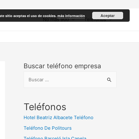
Aceptar
ste sitio aceptas el uso de cookies.
más información
No más 900
Teléfonos
Buscar teléfono empresa
B
u
s
c
Teléfonos
a
Hotel Beatriz Albacete Teléfono
r
Teléfono De Politours
:
Teléfono Barceló Isla Canela