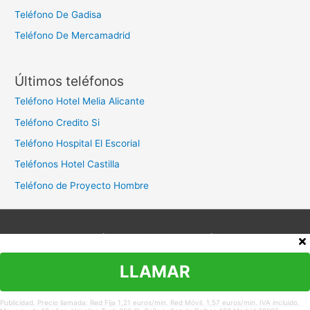
Teléfono De Gadisa
Teléfono De Mercamadrid
Últimos teléfonos
Teléfono Hotel Melia Alicante
Teléfono Credito Si
Teléfono Hospital El Escorial
Teléfonos Hotel Castilla
Teléfono de Proyecto Hombre
Aviso legal
Política de privacidad
Política de cookies
Contacto
LLAMAR
Copyright © 2026
Teléfono Atención al Cliente
Publicidad. Precio llamada: Red Fija 1,21 euros/min. Red Móvil. 1,57 euros/min. IVA incluido.