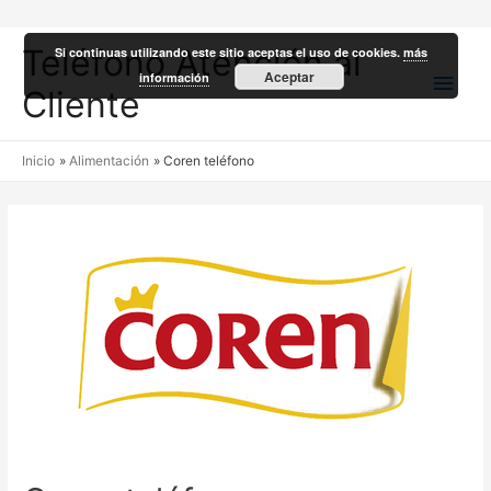
Teléfono Atención al
Si continuas utilizando este sitio aceptas el uso de cookies.
más
Men
Aceptar
información
Cliente
princ
Inicio
Alimentación
Coren teléfono