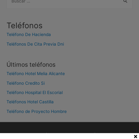
u
s
c
Teléfonos
a
Teléfono De Hacienda
r
Teléfonos De Cita Previa Dni
:
Últimos teléfonos
Teléfono Hotel Melia Alicante
Teléfono Credito Si
Teléfono Hospital El Escorial
Teléfonos Hotel Castilla
Teléfono de Proyecto Hombre
Aviso legal
Política de privacidad
Política de cookies