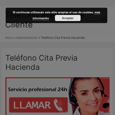
Teléfono Atención al
Si continuas utilizando este sitio aceptas el uso de cookies.
más
Men
Aceptar
información
Cliente
princ
Inicio
Administración
Teléfono Cita Previa Hacienda
Teléfono Cita Previa
Hacienda