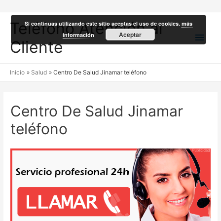
Teléfono Atención al
Si continuas utilizando este sitio aceptas el uso de cookies.
más
Men
Aceptar
información
Cliente
princ
Inicio
Salud
Centro De Salud Jinamar teléfono
Centro De Salud Jinamar
teléfono