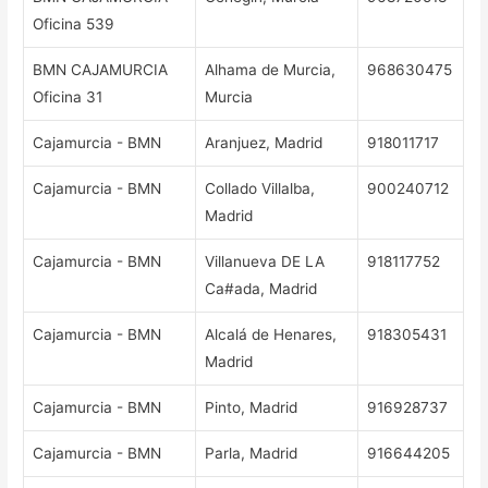
Oficina 539
BMN CAJAMURCIA
Alhama de Murcia,
968630475
Oficina 31
Murcia
Cajamurcia - BMN
Aranjuez, Madrid
918011717
Cajamurcia - BMN
Collado Villalba,
900240712
Madrid
Cajamurcia - BMN
Villanueva DE LA
918117752
Ca#ada, Madrid
Cajamurcia - BMN
Alcalá de Henares,
918305431
Madrid
Cajamurcia - BMN
Pinto, Madrid
916928737
Cajamurcia - BMN
Parla, Madrid
916644205