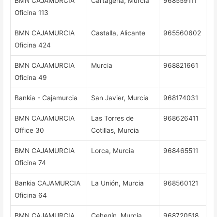
BMN CAJAMURCIA
Cartagena, Murcia
968559111
Oficina 113
BMN CAJAMURCIA
Castalla, Alicante
965560602
Oficina 424
BMN CAJAMURCIA
Murcia
968821661
Oficina 49
Bankia - Cajamurcia
San Javier, Murcia
968174031
BMN CAJAMURCIA
Las Torres de
968626411
Office 30
Cotillas, Murcia
BMN CAJAMURCIA
Lorca, Murcia
968465511
Oficina 74
Bankia CAJAMURCIA
La Unión, Murcia
968560121
Oficina 64
BMN CAJAMURCIA
Cehegín, Murcia
968720518