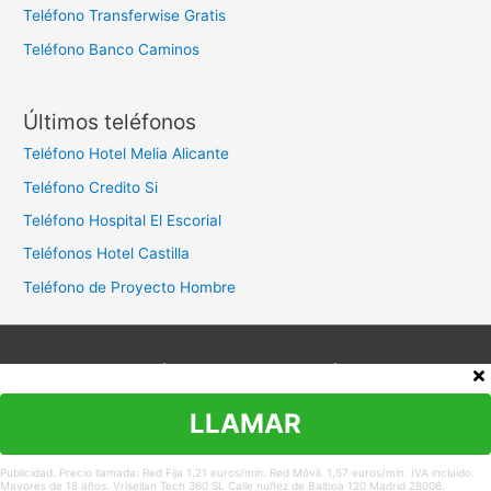
Teléfono Transferwise Gratis
Teléfono Banco Caminos
Últimos teléfonos
Teléfono Hotel Melia Alicante
Teléfono Credito Si
Teléfono Hospital El Escorial
Teléfonos Hotel Castilla
Teléfono de Proyecto Hombre
Aviso legal
Política de privacidad
Política de cookies
Contacto
LLAMAR
Copyright © 2026
Teléfono Atención al Cliente
Publicidad. Precio llamada: Red Fija 1,21 euros/min. Red Móvil. 1,57 euros/min. IVA incluido.
Mayores de 18 años. Vriseilan Tech 360 SL Calle nuñez de Balboa 120 Madrid 28006.