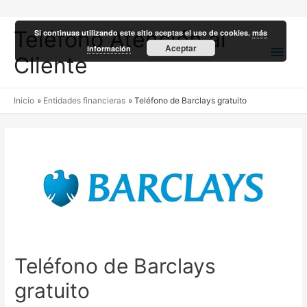
Teléfono Atención al
Si continuas utilizando este sitio aceptas el uso de cookies.
más
Men
Aceptar
información
Cliente
princ
Inicio
Entidades financieras
Teléfono de Barclays gratuito
Teléfono de Barclays
gratuito