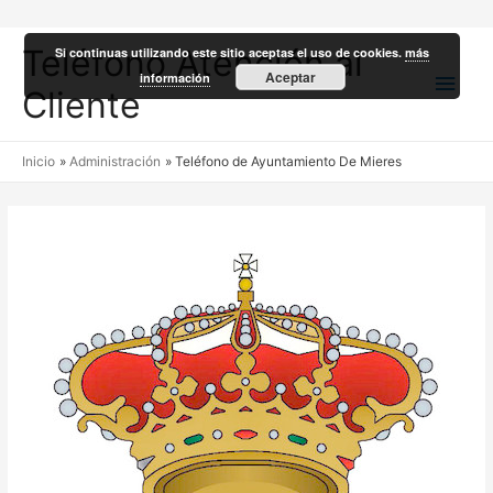
Teléfono Atención al
Si continuas utilizando este sitio aceptas el uso de cookies.
más
Men
Aceptar
información
Cliente
princ
Inicio
Administración
Teléfono de Ayuntamiento De Mieres