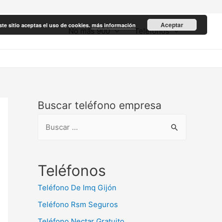
Aceptar
ste sitio aceptas el uso de cookies.
más información
No más 900
Teléfonos
Buscar teléfono empresa
B
u
s
c
Teléfonos
a
Teléfono De Imq Gijón
r
Teléfono Rsm Seguros
:
Teléfono Nectar Gratuito