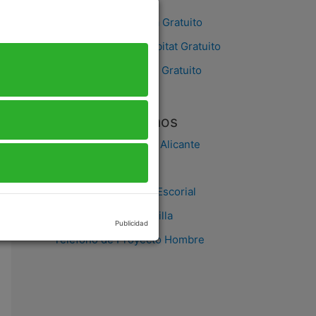
Teléfono De Idealista Gratuito
Teléfono De Servihabitat Gratuito
Teléfono De Booking Gratuito
Últimos teléfonos
Teléfono Hotel Melia Alicante
Teléfono Credito Si
Teléfono Hospital El Escorial
Teléfonos Hotel Castilla
Publicidad
Teléfono de Proyecto Hombre