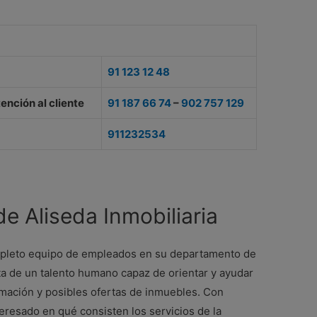
91 123 12 48
ención al cliente
91 187 66 74
–
902 757 129
911232534
de Aliseda Inmobiliaria
ompleto equipo de empleados en su departamento de
ata de un talento humano capaz de orientar y ayudar
rmación y posibles ofertas de inmuebles. Con
nteresado en qué consisten los servicios de la