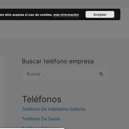
Aceptar
ste sitio aceptas el uso de cookies.
más información
No más 900
Teléfonos
Buscar teléfono empresa
B
u
s
c
Teléfonos
a
Teléfono De Habitaclia Gratuito
r
Teléfono De Sareb
:
Teléfono Fotocasa